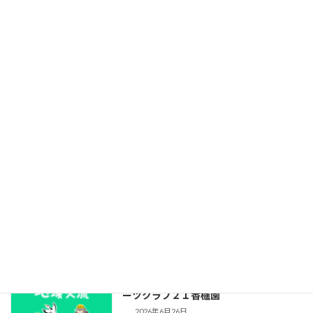
香櫨園文化交流講座「健康と美容を左右
する人体におけるコラーゲン繊維の向き
の謎！ーコラーゲンを知ろう！ー」
2026年7月10日
自治会からのお知らせ2026/07
2026年7月4日
資源回収結果報告（2026年5月分）
2026年7月1日
プール開放のお知らせ（2026年）：スポ
ーツクラブ２１香櫨園
2026年6月26日