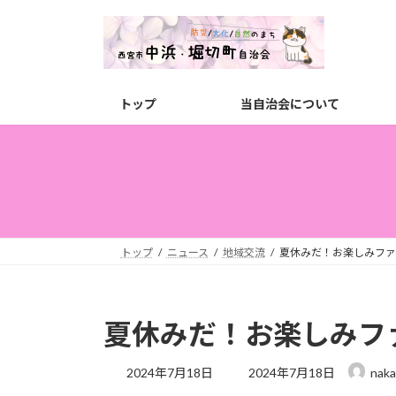
コ
ナ
ン
ビ
テ
ゲ
ン
ー
ツ
シ
トップ
当自治会について
へ
ョ
ス
ン
キ
に
ッ
移
プ
動
トップ
ニュース
地域交流
夏休みだ！お楽しみファ
夏休みだ！お楽しみフ
最
2024年7月18日
2024年7月18日
naka
終