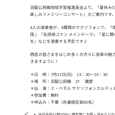
更
浜脇公民館地域学習推進員会より、「夏休み
新
日
楽しみファミリーコンサート」のご案内です
時
:
4人の演奏者が、4種類のサクソフォンで、「
陸 」「名探偵コナン メインテーマ」「星に願
を」などを演奏する予定です♪
西宮の皆さまをはじめ多くの方々に音楽の魅
きますように！
＊日 時：7月21日(日) 13：30～14：30
＊場 所：浜脇公民館 2F 講堂
＊出 演：ミ・ベモル サクソフォンカルテッ
＊参加費：無料
＊申込み：不要（先着順定員80名）
当日午前11時30分に西宮市に大雨・洪水など