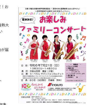
だ！お
。
情熱大
い
力が届
ト
の気象